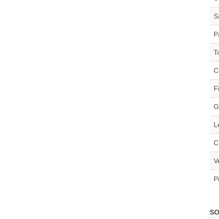
S
P
T
C
F
G
L
C
V
P
SO