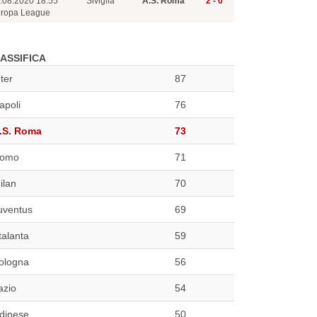
.08.2020 18:55
Siviglia
A.S. Roma
2 - 0
ropa League
ASSIFICA
nter
87
apoli
76
.S. Roma
73
omo
71
ilan
70
uventus
69
talanta
59
ologna
56
azio
54
dinese
50