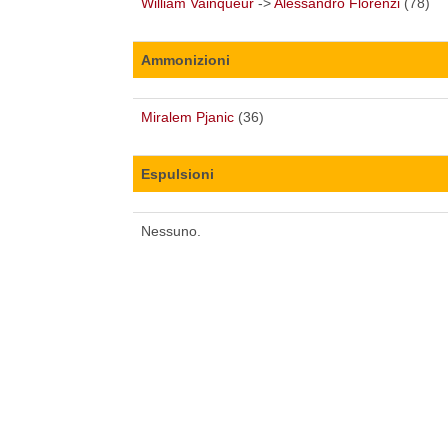
William Vainqueur
->
Alessandro Florenzi
(78)
Ammonizioni
Miralem Pjanic
(36)
Espulsioni
Nessuno.