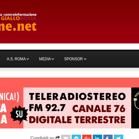
A.S. ROMA
MEDIA
SPONSOR
Condividi su