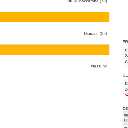
Piu -> Maccarone (78)
Diousse (38)
PR
C
2
A
Nessuno
UL
C
2
V
OG
06
Eu