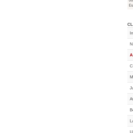
06
Eu
CL
I
N
A
C
M
J
A
B
L
U