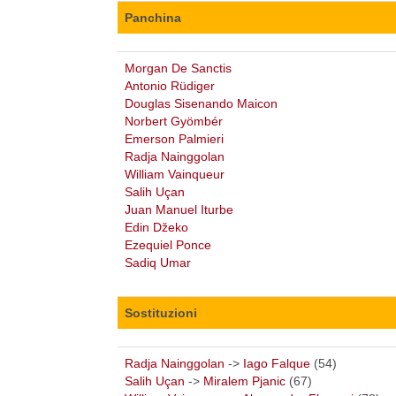
Panchina
Morgan De Sanctis
Antonio Rüdiger
Douglas Sisenando Maicon
Norbert Gyömbér
Emerson Palmieri
Radja Nainggolan
William Vainqueur
Salih Uçan
Juan Manuel Iturbe
Edin Džeko
Ezequiel Ponce
Sadiq Umar
Sostituzioni
Radja Nainggolan
->
Iago Falque
(54)
Salih Uçan
->
Miralem Pjanic
(67)