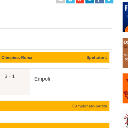
o Olimpico, Roma
Spettatori:
3 - 1
Empoli
Campionato-partita