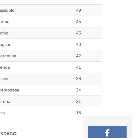
assuolo
49
arma
45
orino
45
agliari
43
iorentina
42
enoa
41
ecce
38
remonese
34
erona
21
isa
18
NDAGGI