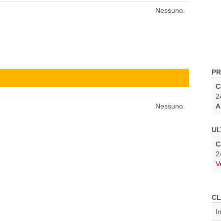
Nessuno.
PR
C
2
Nessuno.
A
UL
C
2
V
CL
I