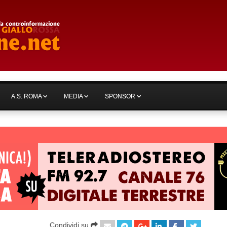
A.S. ROMA
MEDIA
SPONSOR
Condividi su