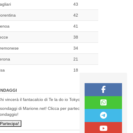
agliari
43
iorentina
42
enoa
41
ecce
38
remonese
34
erona
21
isa
18
NDAGGI
hi vincerà il fantacalcio di Te la do io Tokyo?
 sondaggi di Marione.net! Clicca per partecipare al
ondaggio!