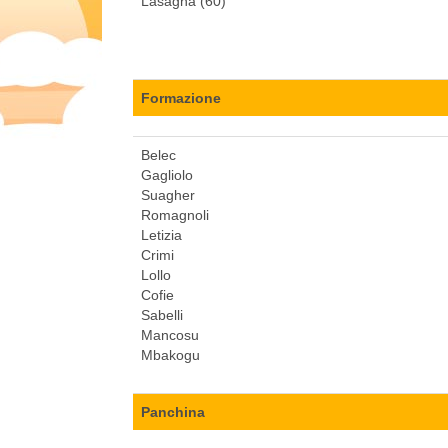
Lasagna (60)
Formazione
Belec
Gagliolo
Suagher
Romagnoli
Letizia
Crimi
Lollo
Cofie
Sabelli
Mancosu
Mbakogu
Panchina