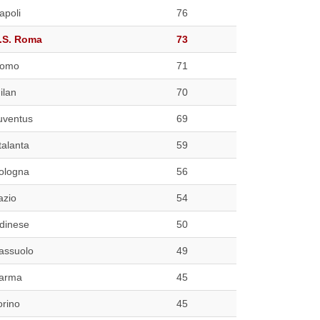
apoli
76
.S. Roma
73
omo
71
ilan
70
uventus
69
talanta
59
ologna
56
azio
54
dinese
50
assuolo
49
arma
45
orino
45