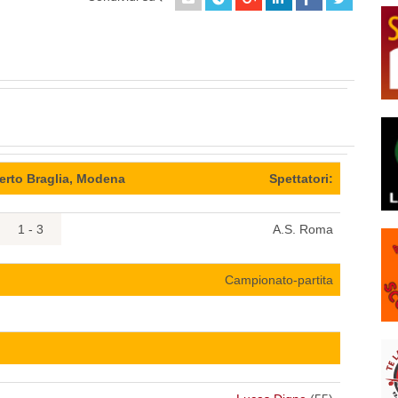
erto Braglia, Modena
Spettatori:
1 - 3
A.S. Roma
Campionato-partita