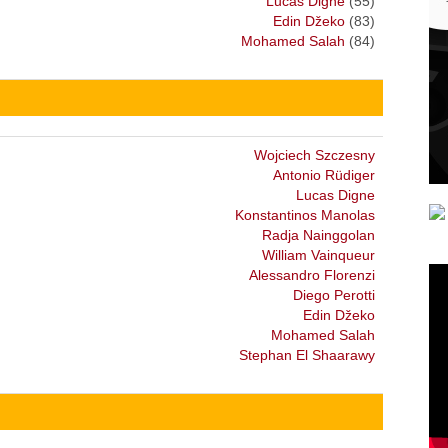
Lucas Digne
(55)
Edin Džeko
(83)
Mohamed Salah
(84)
Wojciech Szczesny
Antonio Rüdiger
Lucas Digne
Konstantinos Manolas
Radja Nainggolan
William Vainqueur
Alessandro Florenzi
Diego Perotti
Edin Džeko
Mohamed Salah
Stephan El Shaarawy