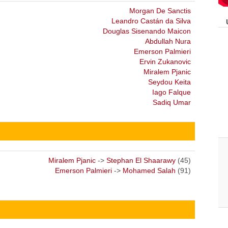
Morgan De Sanctis
Leandro Castán da Silva
Douglas Sisenando Maicon
Abdullah Nura
Emerson Palmieri
Ervin Zukanovic
Miralem Pjanic
Seydou Keita
Iago Falque
Sadiq Umar
Miralem Pjanic
->
Stephan El Shaarawy
(45)
Emerson Palmieri
->
Mohamed Salah
(91)