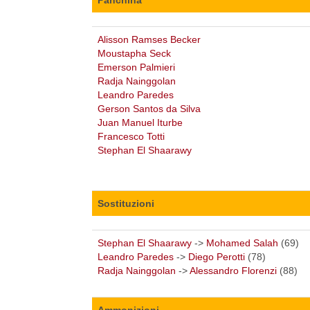
Alisson Ramses Becker
Moustapha Seck
Emerson Palmieri
Radja Nainggolan
Leandro Paredes
Gerson Santos da Silva
Juan Manuel Iturbe
Francesco Totti
Stephan El Shaarawy
Sostituzioni
Stephan El Shaarawy
->
Mohamed Salah
(69)
Leandro Paredes
->
Diego Perotti
(78)
Radja Nainggolan
->
Alessandro Florenzi
(88)
Ammonizioni