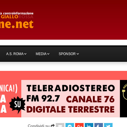
A.S. ROMA
MEDIA
SPONSOR
Condividi su