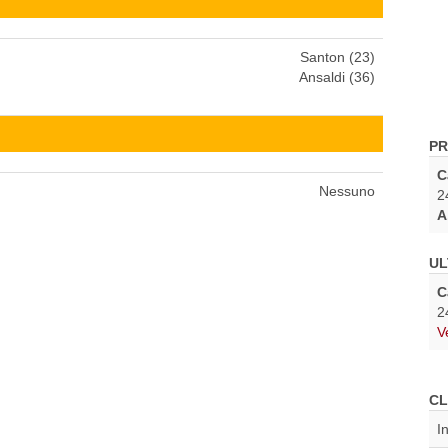
Santon (23)
Ansaldi (36)
PR
C
Nessuno
2
A
UL
C
2
V
CL
I