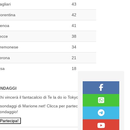
agliari
43
iorentina
42
enoa
41
ecce
38
remonese
34
erona
21
isa
18
NDAGGI
hi vincerà il fantacalcio di Te la do io Tokyo?
 sondaggi di Marione.net! Clicca per partecipare al
ondaggio!