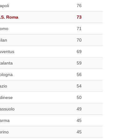
apoli
76
.S. Roma
73
omo
71
ilan
70
uventus
69
talanta
59
ologna
56
azio
54
dinese
50
assuolo
49
arma
45
orino
45