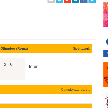
 Olimpico (Roma)
Spettatori:
2 - 0
Inter
Campionato-partita