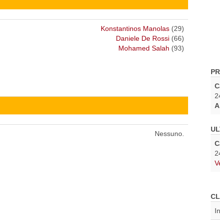
Konstantinos Manolas
(29)
Daniele De Rossi
(66)
Mohamed Salah
(93)
PR
C
2
A
UL
Nessuno.
C
2
V
CL
I