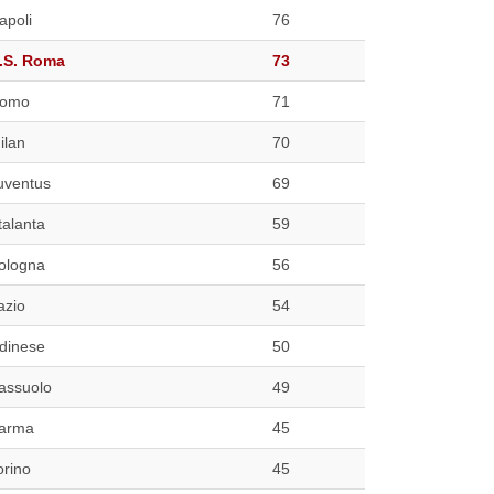
apoli
76
.S. Roma
73
omo
71
ilan
70
uventus
69
talanta
59
ologna
56
azio
54
dinese
50
assuolo
49
arma
45
orino
45