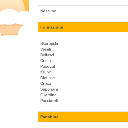
Nessuno
Formazione
Skorupski
Veseli
Bellusci
Costa
Pasqual
Krunic
Diousse
Croce
Saponara
Gilardino
Pucciarelli
Panchina