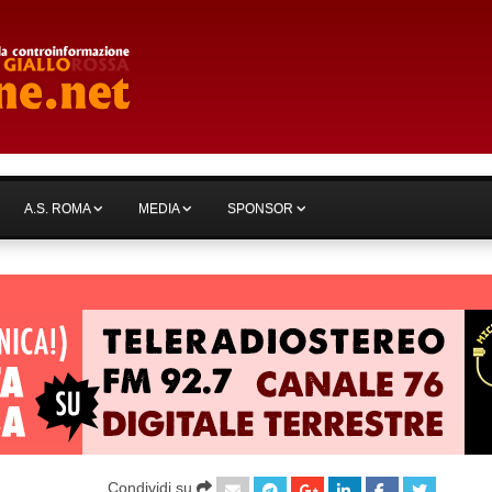
A.S. ROMA
MEDIA
SPONSOR
Condividi su