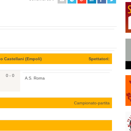
lo Castellani (Empoli)
Spettatori:
0 - 0
A.S. Roma
Campionato-partita