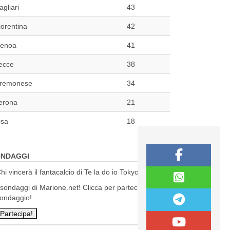
agliari
43
iorentina
42
enoa
41
ecce
38
remonese
34
erona
21
isa
18
NDAGGI
hi vincerà il fantacalcio di Te la do io Tokyo?
 sondaggi di Marione.net! Clicca per partecipare al
ondaggio!