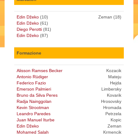
Edin Džeko
(10)
Zeman (18)
Edin Džeko
(61)
Diego Perotti
(81)
Edin Džeko
(87)
Formazione
Alisson Ramses Becker
Kozacik
Antonio Rüdiger
Mateju
Federico Fazio
Hejda
Emerson Palmieri
Limbersky
Bruno da Silva Peres
Kovarik
Radja Nainggolan
Hrosovsky
Kevin Strootman
Hromada
Leandro Paredes
Petrzela
Juan Manuel Iturbe
Kopic
Edin Džeko
Zeman
Mohamed Salah
Krmencik