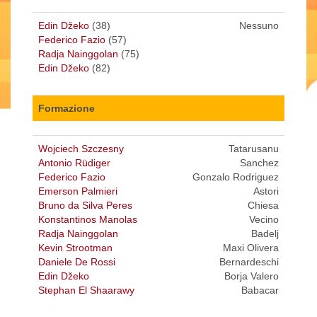
Edin Džeko
(38)
Nessuno
Federico Fazio
(57)
Radja Nainggolan
(75)
Edin Džeko
(82)
Formazione
Wojciech Szczesny
Tatarusanu
Antonio Rüdiger
Sanchez
Federico Fazio
Gonzalo Rodriguez
Emerson Palmieri
Astori
Bruno da Silva Peres
Chiesa
Konstantinos Manolas
Vecino
Radja Nainggolan
Badelj
Kevin Strootman
Maxi Olivera
Daniele De Rossi
Bernardeschi
Edin Džeko
Borja Valero
Stephan El Shaarawy
Babacar