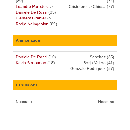
(80)
(74)
Leandro Paredes
->
Cristoforo -> Chiesa (77)
Daniele De Rossi
(83)
Clement Grenier
->
Radja Nainggolan
(89)
Ammonizioni
Daniele De Rossi
(10)
Sanchez (35)
Kevin Strootman
(18)
Borja Valero (41)
Gonzalo Rodriguez (57)
Espulsioni
Nessuno.
Nessuno