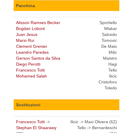
Panchina
Alisson Ramses Becker
Sportiello
Bogdan Lobont
Mlakar
Juan Jesus
Salcedo
Mario Rui
Tomovic
Clement Grenier
De Maio
Leandro Paredes
Milic
Gerson Santos da Silva
Maistro
Diego Perotti
Hagi
Francesco Totti
Tello
Mohamed Salah
Ilicic
Cristoforo
Toledo
Sostituzioni
Francesco Totti
->
Ilicic -> Maxi Olivera (62)
Stephan El Shaarawy
Tello -> Bernardeschi