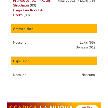
Francesco Totti
->
Kevin
Maxi Lopez -> Ljajic (78)
Strootman
(83)
Diego Perotti
->
Edin
Džeko
(89)
Ammonizioni
Nessuno.
Lukic (55)
Benassi (61)
Espulsioni
Nessuno.
Nessuno