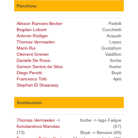
Panchina
Alisson Ramses Becker
Padelli
Bogdan Lobont
Cucchietti
Antonio Rüdiger
Acquah
Thomas Vermaelen
Lopez
Mario Rui
Gustafson
Clement Grenier
Valdifiori
Daniele De Rossi
Iturbe
Gerson Santos da Silva
Avelar
Diego Perotti
Boyè
Francesco Totti
Ajeti
Stephan El Shaarawy
Sostituzioni
Thomas Vermaelen
->
Iturbe -> Iago Falque
Konstantinos Manolas
(57)
(73)
Boyè -> Benassi (69)