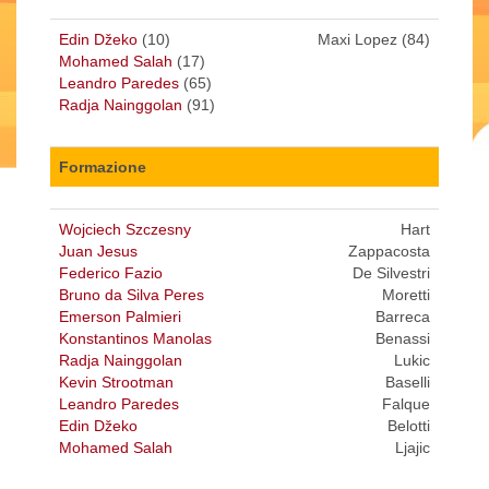
Edin Džeko
(10)
Maxi Lopez (84)
Mohamed Salah
(17)
Leandro Paredes
(65)
Radja Nainggolan
(91)
Formazione
Wojciech Szczesny
Hart
Juan Jesus
Zappacosta
Federico Fazio
De Silvestri
Bruno da Silva Peres
Moretti
Emerson Palmieri
Barreca
Konstantinos Manolas
Benassi
Radja Nainggolan
Lukic
Kevin Strootman
Baselli
Leandro Paredes
Falque
Edin Džeko
Belotti
Mohamed Salah
Ljajic