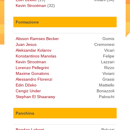
Kevin Strootman
(32)
Formazione
Alisson Ramses Becker
Gomis
Juan Jesus
Cremonesi
Aleksandar Kolarov
Vicari
Konstantinos Manolas
Felipe
Kevin Strootman
Lazzari
Lorenzo Pellegrini
Rizzo
Maxime Gonalons
Viviani
Alessandro Florenzi
Grassi
Edin Džeko
Mattiello
Cengiz Under
Bonazzoli
Stephan El Shaarawy
Paloschi
Panchina
Bogdan Lobont
Poluzzi