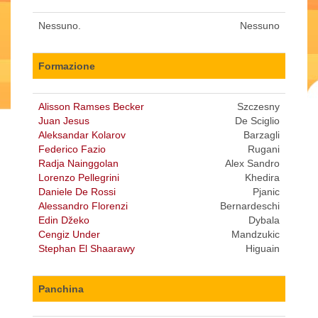
Nessuno.
Nessuno
Formazione
Alisson Ramses Becker
Szczesny
Juan Jesus
De Sciglio
Aleksandar Kolarov
Barzagli
Federico Fazio
Rugani
Radja Nainggolan
Alex Sandro
Lorenzo Pellegrini
Khedira
Daniele De Rossi
Pjanic
Alessandro Florenzi
Bernardeschi
Edin Džeko
Dybala
Cengiz Under
Mandzukic
Stephan El Shaarawy
Higuain
Panchina