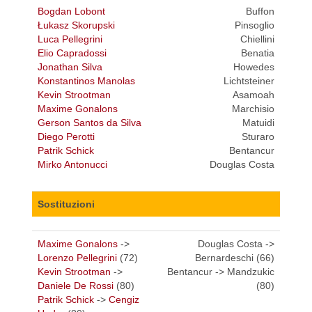
Bogdan Lobont
Buffon
Łukasz Skorupski
Pinsoglio
Luca Pellegrini
Chiellini
Elio Capradossi
Benatia
Jonathan Silva
Howedes
Konstantinos Manolas
Lichtsteiner
Kevin Strootman
Asamoah
Maxime Gonalons
Marchisio
Gerson Santos da Silva
Matuidi
Diego Perotti
Sturaro
Patrik Schick
Bentancur
Mirko Antonucci
Douglas Costa
Sostituzioni
Maxime Gonalons
->
Douglas Costa ->
Lorenzo Pellegrini
(72)
Bernardeschi (66)
Kevin Strootman
->
Bentancur -> Mandzukic
Daniele De Rossi
(80)
(80)
Patrik Schick
->
Cengiz