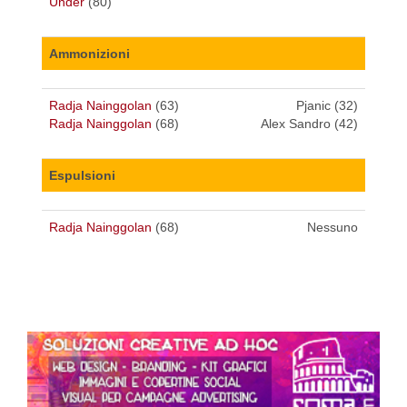
Under
(80)
Ammonizioni
Radja Nainggolan
(63)
Pjanic (32)
Radja Nainggolan
(68)
Alex Sandro (42)
Espulsioni
Radja Nainggolan
(68)
Nessuno