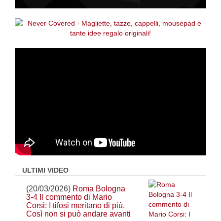
ULTIMI VIDEO
(20/03/2026)
Roma Bologna
3-4 Il commento di Mario
Corsi: I tifosi meritano di più.
Così non si può andare avanti