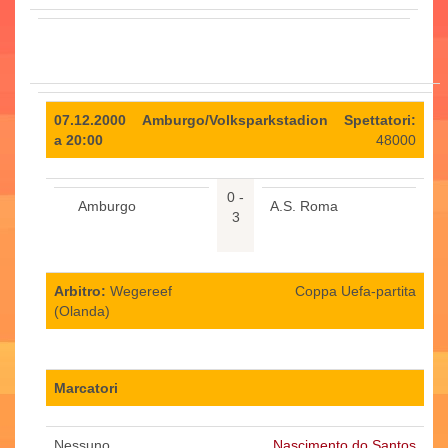
07.12.2000
Amburgo/Volksparkstadion
Spettatori:
a 20:00
48000
0 -
Amburgo
A.S. Roma
3
Arbitro:
Wegereef
Coppa Uefa-partita
(Olanda)
Marcatori
Nessuno
Nascimento do Santos