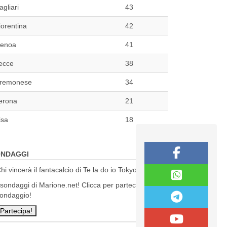
agliari
43
iorentina
42
enoa
41
ecce
38
remonese
34
erona
21
isa
18
NDAGGI
hi vincerà il fantacalcio di Te la do io Tokyo?
 sondaggi di Marione.net! Clicca per partecipare al
ondaggio!