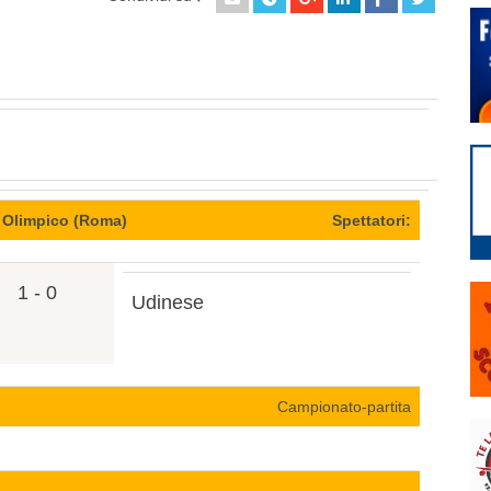
 Olimpico (Roma)
Spettatori:
1 - 0
Udinese
Campionato-partita