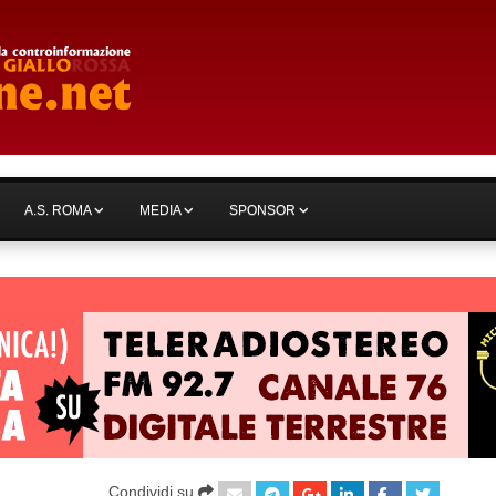
A.S. ROMA
MEDIA
SPONSOR
Condividi su