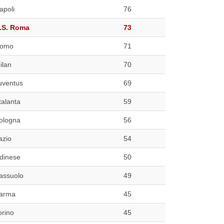
apoli
76
.S. Roma
73
omo
71
ilan
70
uventus
69
talanta
59
ologna
56
azio
54
dinese
50
assuolo
49
arma
45
orino
45