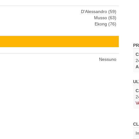
D'Alessandro (59)
Musso (63)
Ekong (76)
PR
C
Nessuno
2
A
UL
C
2
V
CL
I