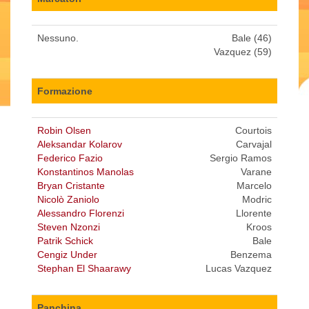
Nessuno.
Bale (46)
Vazquez (59)
Formazione
Robin Olsen
Courtois
Aleksandar Kolarov
Carvajal
Federico Fazio
Sergio Ramos
Konstantinos Manolas
Varane
Bryan Cristante
Marcelo
Nicolò Zaniolo
Modric
Alessandro Florenzi
Llorente
Steven Nzonzi
Kroos
Patrik Schick
Bale
Cengiz Under
Benzema
Stephan El Shaarawy
Lucas Vazquez
Panchina