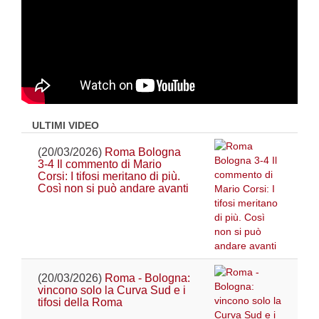
ULTIMI VIDEO
(20/03/2026)
Roma Bologna
3-4 Il commento di Mario
Corsi: I tifosi meritano di più.
Così non si può andare avanti
(20/03/2026)
Roma - Bologna:
vincono solo la Curva Sud e i
tifosi della Roma