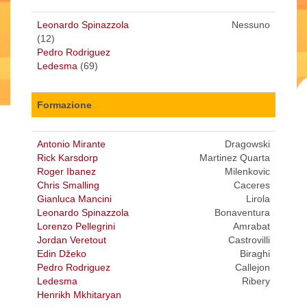
Leonardo Spinazzola
Nessuno
(12)
Pedro Rodriguez
Ledesma
(69)
Formazione
Antonio Mirante
Dragowski
Rick Karsdorp
Martinez Quarta
Roger Ibanez
Milenkovic
Chris Smalling
Caceres
Gianluca Mancini
Lirola
Leonardo Spinazzola
Bonaventura
Lorenzo Pellegrini
Amrabat
Jordan Veretout
Castrovilli
Edin Džeko
Biraghi
Pedro Rodriguez
Callejon
Ledesma
Ribery
Henrikh Mkhitaryan