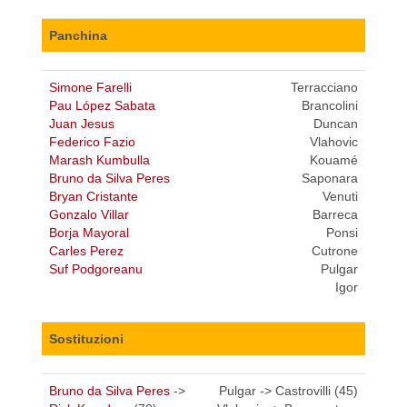
Panchina
Simone Farelli
Terracciano
Pau López Sabata
Brancolini
Juan Jesus
Duncan
Federico Fazio
Vlahovic
Marash Kumbulla
Kouamé
Bruno da Silva Peres
Saponara
Bryan Cristante
Venuti
Gonzalo Villar
Barreca
Borja Mayoral
Ponsi
Carles Perez
Cutrone
Suf Podgoreanu
Pulgar
Igor
Sostituzioni
Bruno da Silva Peres
->
Pulgar -> Castrovilli (45)