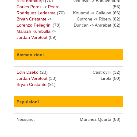
Rick Karsdorp
(70)
Vlahovic -> Bonaventura
Carles Perez
->
Pedro
(56)
Rodriguez Ledesma
(70)
Kouamé -> Callejon (66)
Bryan Cristante
->
Cutrone -> Ribery (82)
Lorenzo Pellegrini
(78)
Duncan -> Amrabat (82)
Marash Kumbulla
->
Jordan Veretout
(89)
Ammonizioni
Edin Džeko
(23)
Castrovilli (32)
Jordan Veretout
(33)
Lirola (50)
Bryan Cristante
(91)
Espulsioni
Nessuno.
Martinez Quarta (88)