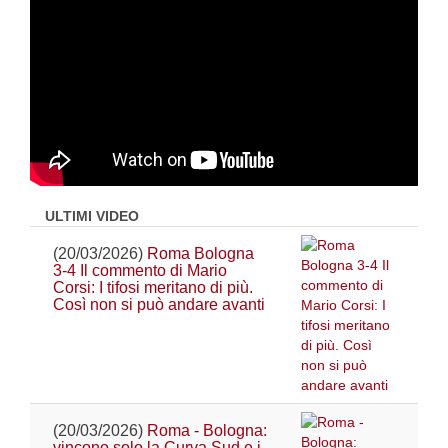
ULTIMI VIDEO
(20/03/2026)
Roma Bologna
3-4 Il commento di Mario
Corsi: I tifosi meritano di più.
Così non si può andare avanti
(20/03/2026)
Roma - Bologna:
vincono solo la Curva Sud e i