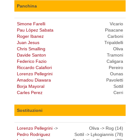
Panchina
Simone Farelli
Vicario
Pau López Sabata
Pisacane
Roger Ibanez
Carboni
Juan Jesus
Tripaldelli
Chris Smalling
Oliva
Davide Santon
Tramoni
Federico Fazio
Caligara
Riccardo Calafiori
Pereiro
Lorenzo Pellegrini
Ounas
Amadou Diawara
Pavoletti
Borja Mayoral
Sottil
Carles Perez
Cerri
Sostituzioni
Lorenzo Pellegrini
->
Oliva -> Rog (14)
Pedro Rodriguez
Sottil -> Lykogiannis (78)