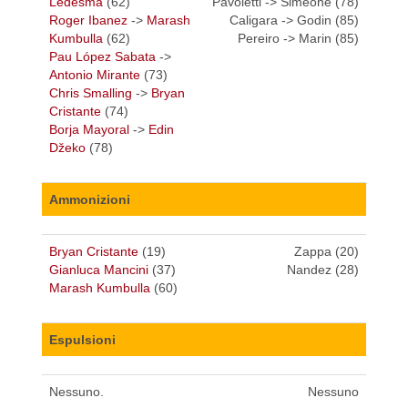
Ledesma
(62)
Pavoletti -> Simeone (78)
Roger Ibanez
->
Marash
Caligara -> Godin (85)
Kumbulla
(62)
Pereiro -> Marin (85)
Pau López Sabata
->
Antonio Mirante
(73)
Chris Smalling
->
Bryan
Cristante
(74)
Borja Mayoral
->
Edin
Džeko
(78)
Ammonizioni
Bryan Cristante
(19)
Zappa (20)
Gianluca Mancini
(37)
Nandez (28)
Marash Kumbulla
(60)
Espulsioni
Nessuno.
Nessuno