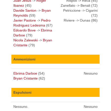
Juan Jesus
->
Roger
Rispoli -> Reca (45)
Ibanez
(45)
Zanellato -> Benali (72)
Davide Santon
->
Bryan
Petriccione -> Cigarini
Reynolds
(59)
(72)
Javier Pastore
->
Pedro
Riviere -> Ounas (86)
Rodriguez Ledesma
(67)
Edoardo Bove
->
Ebrima
Darboe
(79)
Nicola Zalewski
->
Bryan
Cristante
(79)
Ammonizioni
Ebrima Darboe
(54)
Nessuno
Bryan Cristante
(62)
Espulsioni
Nessuno.
Nessuno