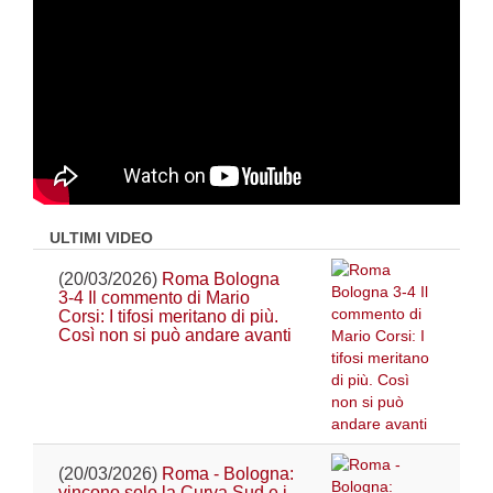
ULTIMI VIDEO
(20/03/2026)
Roma Bologna
3-4 Il commento di Mario
Corsi: I tifosi meritano di più.
Così non si può andare avanti
(20/03/2026)
Roma - Bologna:
vincono solo la Curva Sud e i