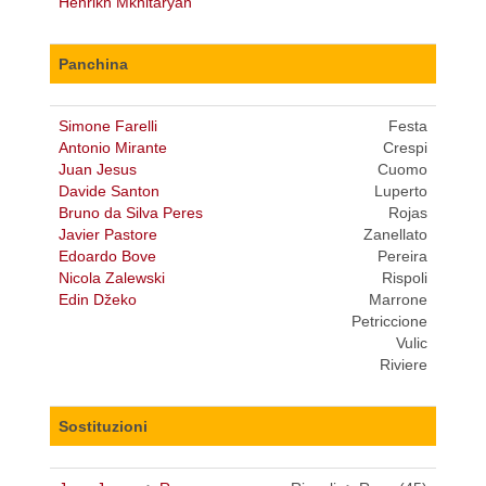
Henrikh Mkhitaryan
Panchina
Simone Farelli
Festa
Antonio Mirante
Crespi
Juan Jesus
Cuomo
Davide Santon
Luperto
Bruno da Silva Peres
Rojas
Javier Pastore
Zanellato
Edoardo Bove
Pereira
Nicola Zalewski
Rispoli
Edin Džeko
Marrone
Petriccione
Vulic
Riviere
Sostituzioni