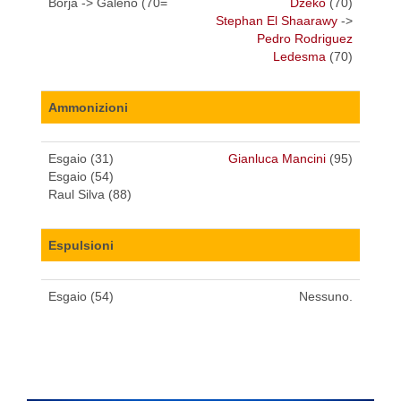
Borja -> Galeno (70=
Džeko
(70)
Stephan El Shaarawy
->
Pedro Rodriguez
Ledesma
(70)
Ammonizioni
Esgaio (31)
Gianluca Mancini
(95)
Esgaio (54)
Raul Silva (88)
Espulsioni
Esgaio (54)
Nessuno.