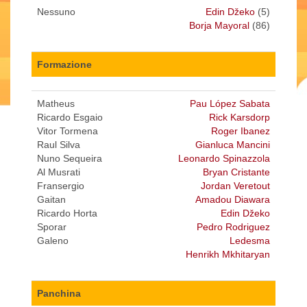
Nessuno
Edin Džeko
(5)
Borja Mayoral
(86)
Formazione
Matheus
Pau López Sabata
Ricardo Esgaio
Rick Karsdorp
Vitor Tormena
Roger Ibanez
Raul Silva
Gianluca Mancini
Nuno Sequeira
Leonardo Spinazzola
Al Musrati
Bryan Cristante
Fransergio
Jordan Veretout
Gaitan
Amadou Diawara
Ricardo Horta
Edin Džeko
Sporar
Pedro Rodriguez
Galeno
Ledesma
Henrikh Mkhitaryan
Panchina