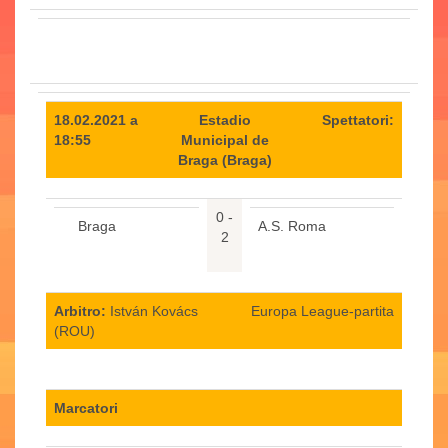
18.02.2021 a
Estadio
Spettatori:
18:55
Municipal de
Braga (Braga)
0 -
Braga
A.S. Roma
2
Arbitro:
István Kovács
Europa League-partita
(ROU)
Marcatori