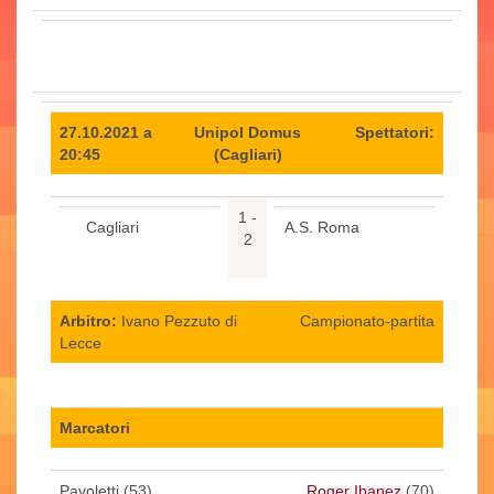
27.10.2021 a
Unipol Domus
Spettatori:
20:45
(Cagliari)
1 -
Cagliari
A.S. Roma
2
Arbitro:
Ivano Pezzuto di
Campionato-partita
Lecce
Marcatori
Pavoletti (53)
Roger Ibanez
(70)