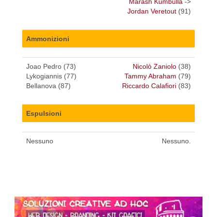
Marash Kumbulla
->
Jordan Veretout
(91)
Ammonizioni
Joao Pedro (73)
Nicolò Zaniolo
(38)
Lykogiannis (77)
Tammy Abraham
(79)
Bellanova (87)
Riccardo Calafiori
(83)
Espulsioni
Nessuno
Nessuno.