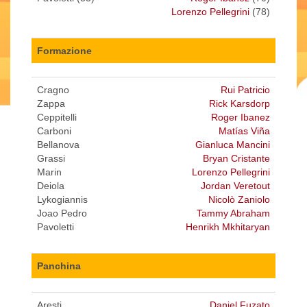
Lorenzo Pellegrini
(78)
Formazione
Cragno
Rui Patricio
Zappa
Rick Karsdorp
Ceppitelli
Roger Ibanez
Carboni
Matías Viña
Bellanova
Gianluca Mancini
Grassi
Bryan Cristante
Marin
Lorenzo Pellegrini
Deiola
Jordan Veretout
Lykogiannis
Nicolò Zaniolo
Joao Pedro
Tammy Abraham
Pavoletti
Henrikh Mkhitaryan
Panchina
Aresti
Daniel Fuzato