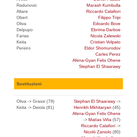
Radunovic
Marash Kumbulla
Altare
Riccardo Calafiori
Obert
Filippo Tripi
Oliva
Edoardo Bove
Delpupo
Ebrima Darboe
Farias
Nicola Zalewski
Keita
Cristian Volpato
Pereiro
Eldor Shomurodov
Carles Perez
Afena-Gyan Felix Ohene
Stephan El Shaarawy
Sostituzioni
Oliva -> Grassi (79)
Stephan El Shaarawy
->
Keita -> Deiola (81)
Henrikh Mkhitaryan
(45)
Afena-Gyan Felix Ohene
->
Matías Viña
(57)
Riccardo Calafiori
->
Nicolò Zaniolo
(80)