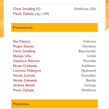
Chris Smalling
(6)
Strefezza (39)
Paulo Dybala
(rig.) (48)
Formazione
Rui Patricio
Falcone
Roger Ibanez
Gendrey
Chris Smalling
Baschirotto
Matías Viña
Umtiti
Gianluca Mancini
Pezzella
Bryan Cristante
Askildsen
Lorenzo Pellegrini
Hjulmand
Nicolò Zaniolo
Gonzalez
Nicola Zalewski
Banda
Andrea Belotti
Ceesay
Paulo Dybala
Strefezza
Panchina