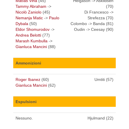
Matías Viña
(45)
Helgason -> Askildsen
Tammy Abraham
->
(70)
Nicolò Zaniolo
(45)
Di Francesco ->
Nemanja Matic
->
Paulo
Strefezza (70)
Dybala
(50)
Colombo -> Banda (81)
Eldor Shomurodov
->
Oudin -> Ceesay (90)
Andrea Belotti
(77)
Marash Kumbulla
->
Gianluca Mancini
(88)
Ammonizioni
Roger Ibanez
(60)
Umtiti (57)
Gianluca Mancini
(62)
Espulsioni
Nessuno.
Hjulmand (22)