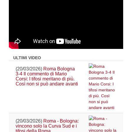
ULTIMI VIDEO
(20/03/2026)
Roma Bologna
3-4 Il commento di Mario
Corsi: I tifosi meritano di più.
Così non si può andare avanti
(20/03/2026)
Roma - Bologna:
vincono solo la Curva Sud e i
tifosi della Roma