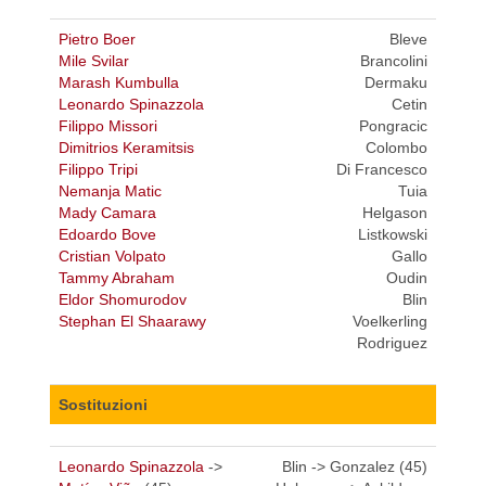
Pietro Boer
Bleve
Mile Svilar
Brancolini
Marash Kumbulla
Dermaku
Leonardo Spinazzola
Cetin
Filippo Missori
Pongracic
Dimitrios Keramitsis
Colombo
Filippo Tripi
Di Francesco
Nemanja Matic
Tuia
Mady Camara
Helgason
Edoardo Bove
Listkowski
Cristian Volpato
Gallo
Tammy Abraham
Oudin
Eldor Shomurodov
Blin
Stephan El Shaarawy
Voelkerling
Rodriguez
Sostituzioni
Leonardo Spinazzola
->
Blin -> Gonzalez (45)