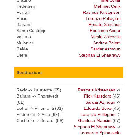
Cragno
Mile Svilar
Pedersen
Mehmet Celik
Ferrari
Rasmus Kristensen
Racic
Lorenzo Pellegrini
Bajrami
Renato Sanches
Samu Castillejo
Houssem Aouar
Volpato
Nicola Zalewski
Mulattieri
Andrea Belotti
Ceide
Sardar Azmoun
Defrel
Stephan El Shaarawy
Sostituzioni
Racic -> Laurienté (65)
Rasmus Kristensen
->
Bajrami -> Thorstvedt
Rick Karsdorp
(45)
(81)
Sardar Azmoun
->
Defrel -> Pinamonti (81)
Edoardo Bove
(45)
Pedersen -> Viña (89)
Lorenzo Pellegrini
->
Castillejo -> Berardi (89)
Gianluca Mancini
(67)
Stephan El Shaarawy
->
Leonardo Spinazzola