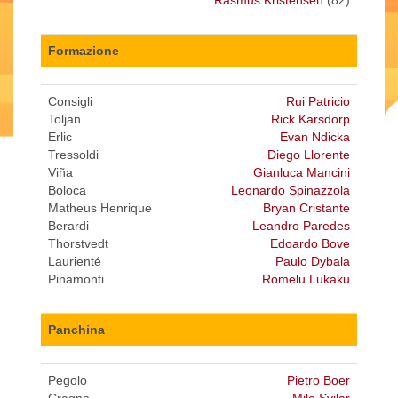
Rasmus Kristensen
(82)
Formazione
Consigli
Rui Patricio
Toljan
Rick Karsdorp
Erlic
Evan Ndicka
Tressoldi
Diego Llorente
Viña
Gianluca Mancini
Boloca
Leonardo Spinazzola
Matheus Henrique
Bryan Cristante
Berardi
Leandro Paredes
Thorstvedt
Edoardo Bove
Laurienté
Paulo Dybala
Pinamonti
Romelu Lukaku
Panchina
Pegolo
Pietro Boer