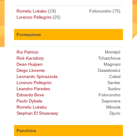
Romelu Lukaku
(19)
Folorunsho (75)
Lorenzo Pellegrini
(25)
Formazione
Rui Patricio
Montipò
Rick Karsdorp
Tchatchoua
Dean Huijsen
Magnani
Diego Llorente
Dawidowicz
Leonardo Spinazzola
Cabal
Lorenzo Pellegrini
Serdar
Leandro Paredes
Suslov
Edoardo Bove
Folorunsho
Paulo Dybala
Saponara
Romelu Lukaku
Mboula
Stephan El Shaarawy
Djuric
Panchina