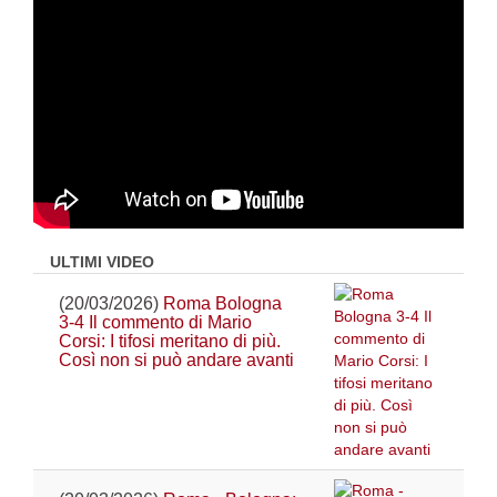
ULTIMI VIDEO
(20/03/2026)
Roma Bologna
3-4 Il commento di Mario
Corsi: I tifosi meritano di più.
Così non si può andare avanti