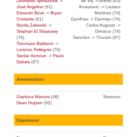
Leonardo Spinazzola
->
de Vrij -> Acerbi (63)
Josè Angelino
(61)
Arnautovic -> Lautaro
Edoardo Bove
->
Bryan
Martinez (74)
Cristante
(61)
Dumfries -> Darmian (74)
Nicola Zalewski
->
Carlos Augusto ->
Stephan El Shaarawy
Dimarco (74)
(76)
Sanchez -> Thuram (87)
Tommaso Baldanzi
->
Lorenzo Pellegrini
(76)
Sardar Azmoun
->
Paulo
Dybala
(87)
Ammonizioni
Gianluca Mancini
(48)
Nessuno
Dean Huijsen
(92)
Espulsioni