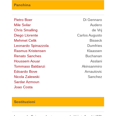
Panchina
Pietro Boer
Di Gennaro
Mile Svilar
Audero
Chris Smalling
de Vrij
Diego Llorente
Carlos Augusto
Mehmet Celik
Bisseck
Leonardo Spinazzola
Dumfries
Rasmus Kristensen
Klaassen
Renato Sanches
Buchanan
Houssem Aouar
Asslani
Tommaso Baldanzi
Akinsanmiro
Edoardo Bove
Arnautovic
Nicola Zalewski
Sanchez
Sardar Azmoun
Joao Costa
Sostituzioni