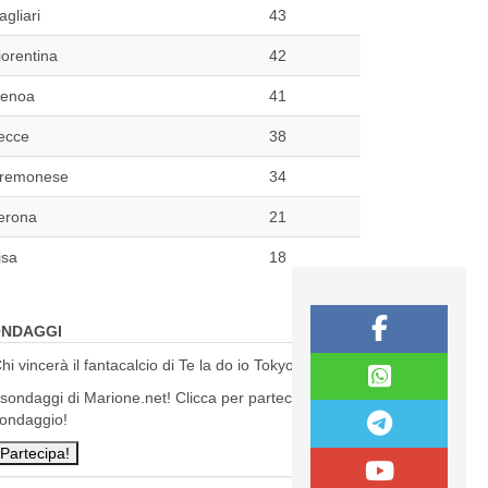
agliari
43
iorentina
42
enoa
41
ecce
38
remonese
34
erona
21
isa
18
NDAGGI
hi vincerà il fantacalcio di Te la do io Tokyo?
 sondaggi di Marione.net! Clicca per partecipare al
ondaggio!