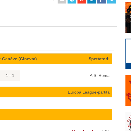
e Genève (Ginevra)
Spettatori:
1 - 1
A.S. Roma
Europa League-partita