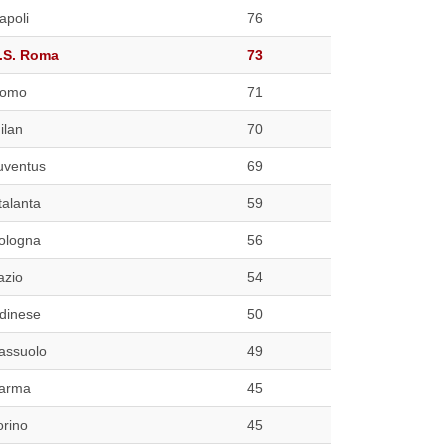
apoli
76
.S. Roma
73
omo
71
ilan
70
uventus
69
talanta
59
ologna
56
azio
54
dinese
50
assuolo
49
arma
45
orino
45