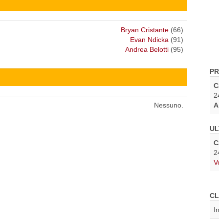
Bryan Cristante
(66)
Evan Ndicka
(91)
Andrea Belotti
(95)
PR
C
2
Nessuno.
A
UL
C
2
V
CL
I