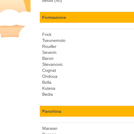
Bedia (50)
Formazione
Frick
Tseunemoto
Rouiller
Severin
Baron
Stevanovic
Cognat
Ondoua
Bolla
Kutesa
Bedia
Panchina
Marwan