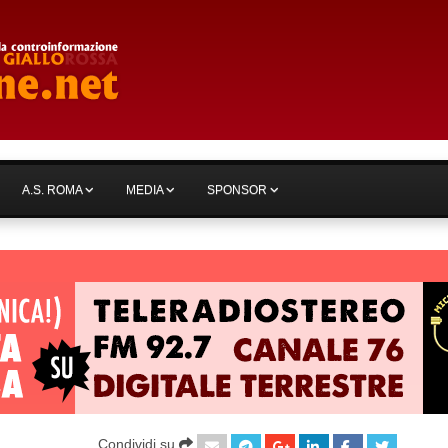
A.S. ROMA
MEDIA
SPONSOR
Condividi su