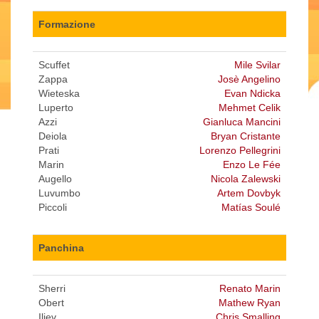
Formazione
Scuffet
Mile Svilar
Zappa
Josè Angelino
Wieteska
Evan Ndicka
Luperto
Mehmet Celik
Azzi
Gianluca Mancini
Deiola
Bryan Cristante
Prati
Lorenzo Pellegrini
Marin
Enzo Le Fée
Augello
Nicola Zalewski
Luvumbo
Artem Dovbyk
Piccoli
Matías Soulé
Panchina
Sherri
Renato Marin
Obert
Mathew Ryan
Iliev
Chris Smalling