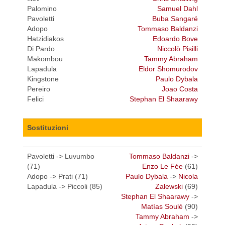
Palomino
Samuel Dahl
Pavoletti
Buba Sangaré
Adopo
Tommaso Baldanzi
Hatzidiakos
Edoardo Bove
Di Pardo
Niccolò Pisilli
Makombou
Tammy Abraham
Lapadula
Eldor Shomurodov
Kingstone
Paulo Dybala
Pereiro
Joao Costa
Felici
Stephan El Shaarawy
Sostituzioni
Pavoletti -> Luvumbo
Tommaso Baldanzi
->
(71)
Enzo Le Fée
(61)
Adopo -> Prati (71)
Paulo Dybala
->
Nicola
Lapadula -> Piccoli (85)
Zalewski
(69)
Stephan El Shaarawy
->
Matías Soulé
(90)
Tammy Abraham
->