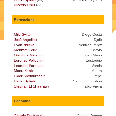
Niccolò Pisilli
(83)
Formazione
Mile Svilar
Diogo Costa
Josè Angelino
Djalò
Evan Ndicka
Nehuen Perez
Mehmet Celik
Otavio
Gianluca Mancini
Joao Mario
Lorenzo Pellegrini
Eustaquio
Leandro Paredes
Varela
Manu Konè
Moura
Eldor Shomurodov
Pepé
Paulo Dybala
Samu Omorodion
Stephan El Shaarawy
Fabio Vieira
Panchina
Giorgio De Marzi
Claudio Ramos