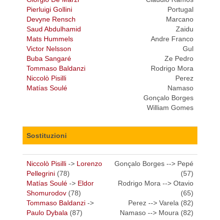
Pierluigi Gollini
Portugal
Devyne Rensch
Marcano
Saud Abdulhamid
Zaidu
Mats Hummels
Andre Franco
Victor Nelsson
Gul
Buba Sangaré
Ze Pedro
Tommaso Baldanzi
Rodrigo Mora
Niccolò Pisilli
Perez
Matías Soulé
Namaso
Gonçalo Borges
William Gomes
Sostituzioni
Niccolò Pisilli
->
Lorenzo
Gonçalo Borges --> Pepé
Pellegrini
(78)
(57)
Matías Soulé
->
Eldor
Rodrigo Mora --> Otavio
Shomurodov
(78)
(65)
Tommaso Baldanzi
->
Perez --> Varela (82)
Paulo Dybala
(87)
Namaso --> Moura (82)