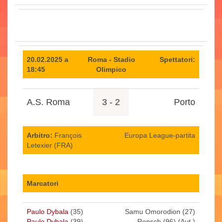
20.02.2025 a
Roma - Stadio
Spettatori:
18:45
Olimpico
A.S. Roma
3 - 2
Porto
Arbitro:
François
Europa League-partita
Letexier (FRA)
Marcatori
Paulo Dybala
(35)
Samu Omorodion (27)
Paulo Dybala
(39)
Rensch (96) (Aut.)