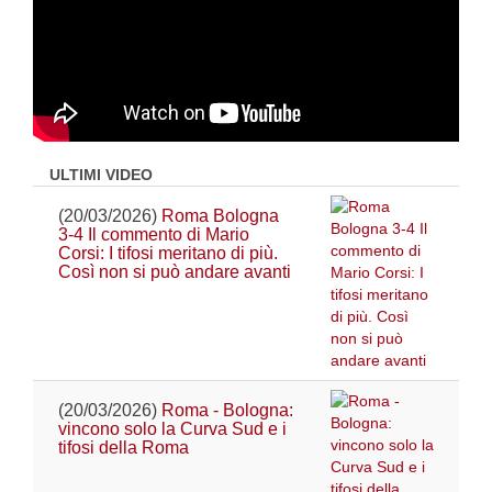
ULTIMI VIDEO
(20/03/2026)
Roma Bologna
3-4 Il commento di Mario
Corsi: I tifosi meritano di più.
Così non si può andare avanti
(20/03/2026)
Roma - Bologna:
vincono solo la Curva Sud e i
tifosi della Roma