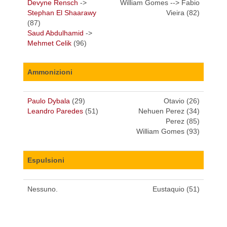
Devyne Rensch
->
William Gomes --> Fabio
Stephan El Shaarawy
Vieira (82)
(87)
Saud Abdulhamid
->
Mehmet Celik
(96)
Ammonizioni
Paulo Dybala
(29)
Otavio (26)
Leandro Paredes
(51)
Nehuen Perez (34)
Perez (85)
William Gomes (93)
Espulsioni
Nessuno.
Eustaquio (51)