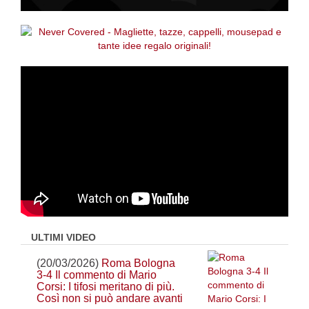
ULTIMI VIDEO
(20/03/2026)
Roma Bologna
3-4 Il commento di Mario
Corsi: I tifosi meritano di più.
Così non si può andare avanti