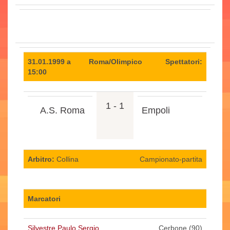
31.01.1999 a
Roma/Olimpico
Spettatori:
15:00
1 - 1
A.S. Roma
Empoli
Arbitro:
Collina
Campionato-partita
Marcatori
Silvestre Paulo Sergio
Cerbone (90)