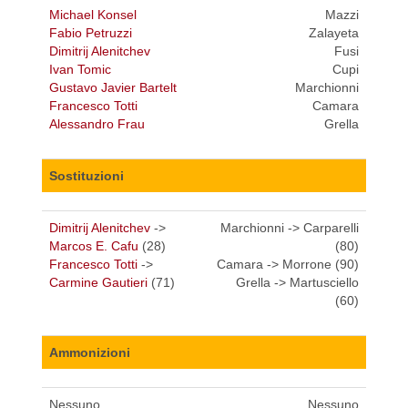
Michael Konsel
Mazzi
Fabio Petruzzi
Zalayeta
Dimitrij Alenitchev
Fusi
Ivan Tomic
Cupi
Gustavo Javier Bartelt
Marchionni
Francesco Totti
Camara
Alessandro Frau
Grella
Sostituzioni
Dimitrij Alenitchev
->
Marchionni -> Carparelli
Marcos E. Cafu
(28)
(80)
Francesco Totti
->
Camara -> Morrone (90)
Carmine Gautieri
(71)
Grella -> Martusciello
(60)
Ammonizioni
Nessuno.
Nessuno