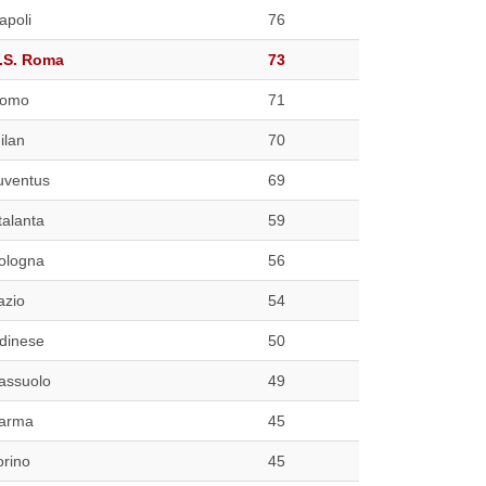
apoli
76
.S. Roma
73
omo
71
ilan
70
uventus
69
talanta
59
ologna
56
azio
54
dinese
50
assuolo
49
arma
45
orino
45