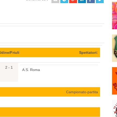
Udine/Friuli
Spettatori:
2 - 1
A.S. Roma
Campionato-partita