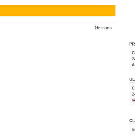
Nessuno.
PR
C
2
A
UL
C
2
V
CL
I