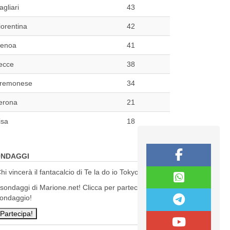
agliari
43
iorentina
42
enoa
41
ecce
38
remonese
34
erona
21
isa
18
NDAGGI
hi vincerà il fantacalcio di Te la do io Tokyo?
 sondaggi di Marione.net! Clicca per partecipare al
ondaggio!