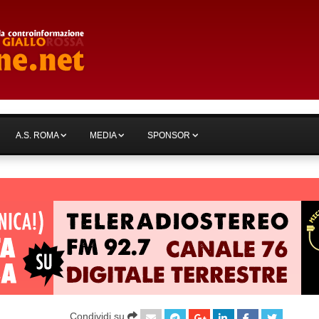
A.S. ROMA
MEDIA
SPONSOR
Condividi su