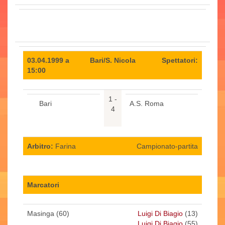
03.04.1999 a
Bari/S. Nicola
Spettatori:
15:00
1 -
Bari
A.S. Roma
4
Arbitro:
Farina
Campionato-partita
Marcatori
Masinga (60)
Luigi Di Biagio
(13)
Luigi Di Biagio
(55)