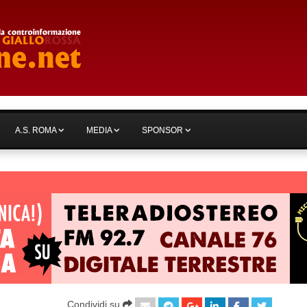
A.S. ROMA
MEDIA
SPONSOR
Condividi su