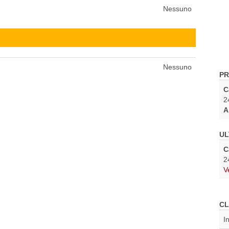
Nessuno
Nessuno
PR
C
2
A
UL
C
2
V
CL
I