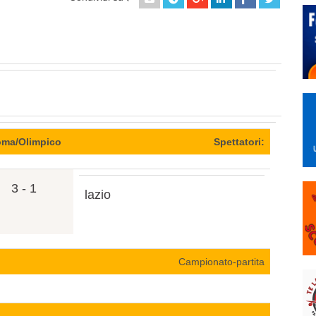
ma/Olimpico
Spettatori:
3 - 1
lazio
Campionato-partita