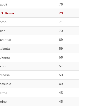
apoli
76
.S. Roma
73
omo
71
ilan
70
uventus
69
talanta
59
ologna
56
azio
54
dinese
50
assuolo
49
arma
45
orino
45