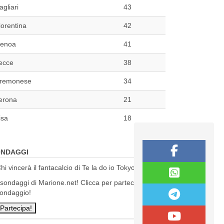
agliari
43
iorentina
42
enoa
41
ecce
38
remonese
34
erona
21
isa
18
NDAGGI
hi vincerà il fantacalcio di Te la do io Tokyo?
 sondaggi di Marione.net! Clicca per partecipare al
ondaggio!