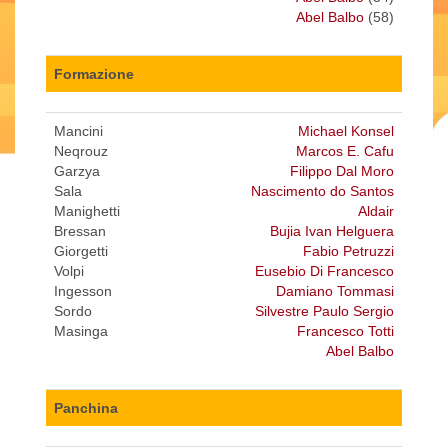
Abel Balbo
(58)
Formazione
Mancini
Michael Konsel
Neqrouz
Marcos E. Cafu
Garzya
Filippo Dal Moro
Sala
Nascimento do Santos
Manighetti
Aldair
Bressan
Bujia Ivan Helguera
Giorgetti
Fabio Petruzzi
Volpi
Eusebio Di Francesco
Ingesson
Damiano Tommasi
Sordo
Silvestre Paulo Sergio
Masinga
Francesco Totti
Abel Balbo
Panchina