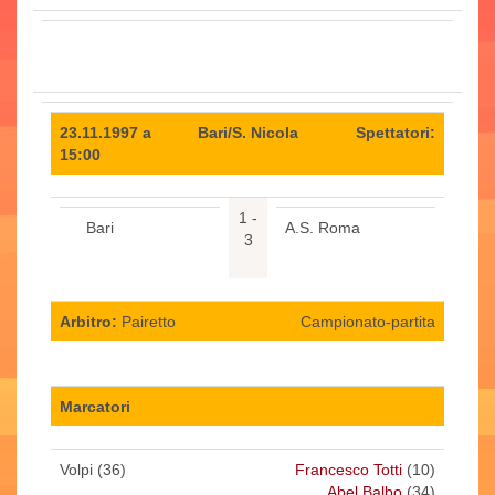
23.11.1997 a
Bari/S. Nicola
Spettatori:
15:00
1 -
Bari
A.S. Roma
3
Arbitro:
Pairetto
Campionato-partita
Marcatori
Volpi (36)
Francesco Totti
(10)
Abel Balbo
(34)