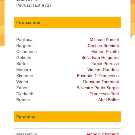
Petruzzi (aut.)(71)
Formazione
Pagliuca
Michael Konsel
Bergomi
Cristian Servidei
Colonnese
Matteo Pivotto
Galante
Bujia Ivan Helguera
Sartor
Fabio Petruzzi
Moriero
Vincent Candela
Simeone
Eusebio Di Francesco
Winter
Damiano Tommasi
Zanetti
Silvestre Paulo Sergio
Djorkaeff
Francesco Totti
Branca
Abel Balbo
Panchina
Mazzantini
Antonio Chimenti