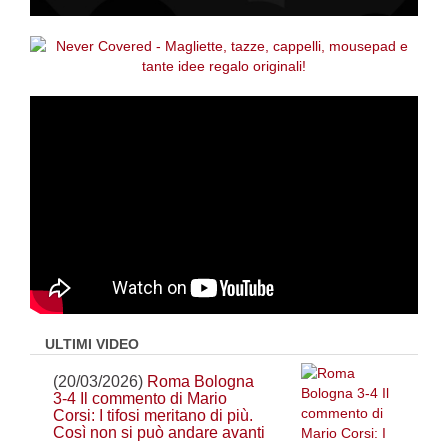
ULTIMI VIDEO
(20/03/2026)
Roma Bologna
3-4 Il commento di Mario
Corsi: I tifosi meritano di più.
Così non si può andare avanti