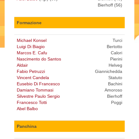
Bierhoff (56)
Formazione
Michael Konsel
Turci
Luigi Di Biagio
Bertotto
Marcos E. Cafu
Calori
Nascimento do Santos
Pierini
Aldair
Helveg
Fabio Petruzzi
Giannichedda
Vincent Candela
Statuto
Eusebio Di Francesco
Bachini
Damiano Tommasi
Amoroso
Silvestre Paulo Sergio
Bierhoff
Francesco Totti
Poggi
Abel Balbo
Panchina