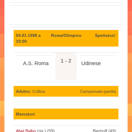
04.01.1998 a
Roma/Olimpico
Spettatori:
15:00
1 - 2
A.S. Roma
Udinese
Arbitro:
Collina
Campionato-partita
Marcatori
Abel Balbo
(rig.) (59)
Bierhoff (49)