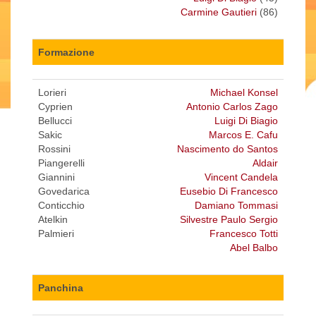
Carmine Gautieri
(86)
Formazione
Lorieri
Michael Konsel
Cyprien
Antonio Carlos Zago
Bellucci
Luigi Di Biagio
Sakic
Marcos E. Cafu
Rossini
Nascimento do Santos
Piangerelli
Aldair
Giannini
Vincent Candela
Govedarica
Eusebio Di Francesco
Conticchio
Damiano Tommasi
Atelkin
Silvestre Paulo Sergio
Palmieri
Francesco Totti
Abel Balbo
Panchina