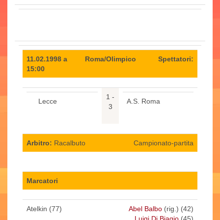
11.02.1998 a
Roma/Olimpico
Spettatori:
15:00
1 -
Lecce
A.S. Roma
3
Arbitro:
Racalbuto
Campionato-partita
Marcatori
Atelkin (77)
Abel Balbo
(rig.) (42)
Luigi Di Biagio
(45)