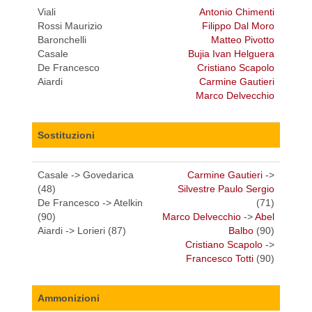
Viali
Antonio Chimenti
Rossi Maurizio
Filippo Dal Moro
Baronchelli
Matteo Pivotto
Casale
Bujia Ivan Helguera
De Francesco
Cristiano Scapolo
Aiardi
Carmine Gautieri
Marco Delvecchio
Sostituzioni
Casale -> Govedarica
Carmine Gautieri
->
(48)
Silvestre Paulo Sergio
De Francesco -> Atelkin
(71)
(90)
Marco Delvecchio
->
Abel
Aiardi -> Lorieri (87)
Balbo
(90)
Cristiano Scapolo
->
Francesco Totti
(90)
Ammonizioni