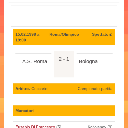
15.02.1998 a
Roma/Olimpico
Spettatori:
19:00
2 - 1
A.S. Roma
Bologna
Arbitro:
Ceccarini
Campionato-partita
Marcatori
Eusebio Di Francesco
(5)
Kolyvanov (9)