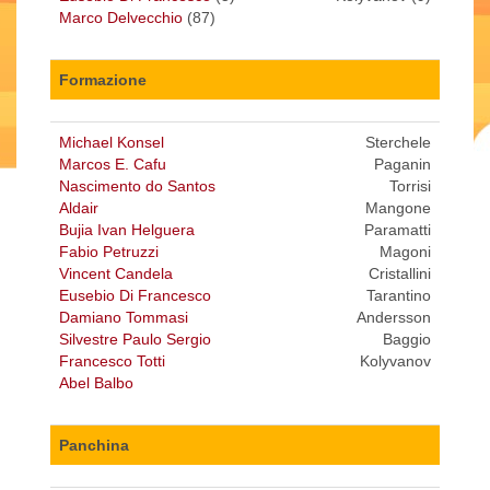
Marco Delvecchio
(87)
Formazione
Michael Konsel
Sterchele
Marcos E. Cafu
Paganin
Nascimento do Santos
Torrisi
Aldair
Mangone
Bujia Ivan Helguera
Paramatti
Fabio Petruzzi
Magoni
Vincent Candela
Cristallini
Eusebio Di Francesco
Tarantino
Damiano Tommasi
Andersson
Silvestre Paulo Sergio
Baggio
Francesco Totti
Kolyvanov
Abel Balbo
Panchina