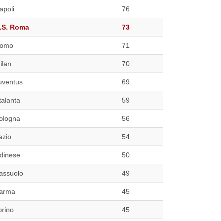
apoli
76
.S. Roma
73
omo
71
ilan
70
uventus
69
talanta
59
ologna
56
azio
54
dinese
50
assuolo
49
arma
45
orino
45