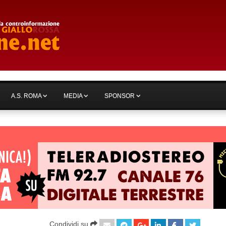
A.S. ROMA
MEDIA
SPONSOR
Condividi su