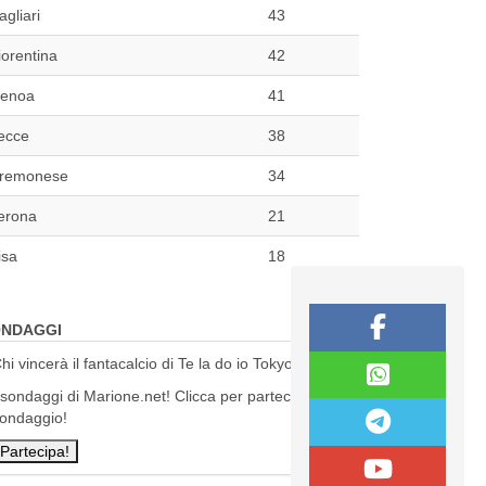
agliari
43
iorentina
42
enoa
41
ecce
38
remonese
34
erona
21
isa
18
NDAGGI
hi vincerà il fantacalcio di Te la do io Tokyo?
 sondaggi di Marione.net! Clicca per partecipare al
ondaggio!