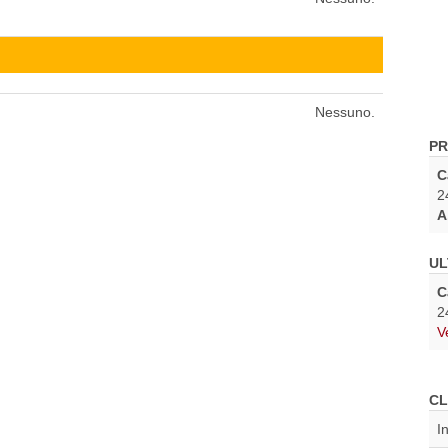
Nessuno.
PR
C
2
A
UL
C
2
V
CL
I