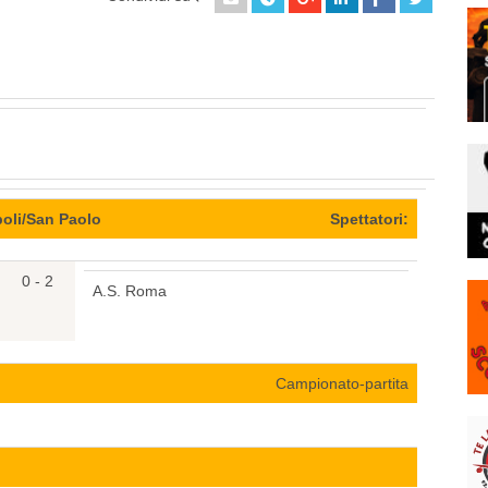
oli/San Paolo
Spettatori:
0 - 2
A.S. Roma
Campionato-partita