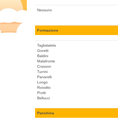
Nessuno
Formazione
Taglialatela
Goretti
Baldini
Malafronte
Crasson
Turrini
Panarelli
Longo
Rossitto
Protti
Bellucci
Panchina