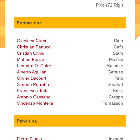
Pirlo (72 Rig.)
Formazione
Gianluca Curci
Dida
Christian Panucci
Cafu
Cristian Chivu
Stam
Matteo Ferrari
Maldini
Leandro D. Cufrè
Kaladze
Alberto Aquilani
Gattuso
Olivier Dacourt
Pirlo
Simone Perrotta
Seedorf
Francesco Totti
Kak‡
Antonio Cassano
Crespo
Vincenzo Montella
Tomasson
Panchina
Pietro Pipolo
Inzaghi