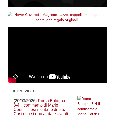
ULTIMI VIDEO
(20/03/2026)
Roma Bologna
3-4 Il commento di Mario
Corsi: I tifosi meritano di più.
Così non si può andare avanti