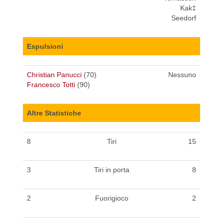
Kak‡
Seedorf
Espulsioni
Christian Panucci
(70)
Nessuno
Francesco Totti
(90)
Altre Statistiche
8
Tiri
15
3
Tiri in porta
8
2
Fuorigioco
2