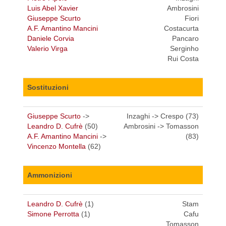
Luis Abel Xavier
Ambrosini
Giuseppe Scurto
Fiori
A.F. Amantino Mancini
Costacurta
Daniele Corvia
Pancaro
Valerio Virga
Serginho
Rui Costa
Sostituzioni
Giuseppe Scurto
->
Inzaghi -> Crespo (73)
Leandro D. Cufrè
(50)
Ambrosini -> Tomasson
A.F. Amantino Mancini
->
(83)
Vincenzo Montella
(62)
Ammonizioni
Leandro D. Cufrè
(1)
Stam
Simone Perrotta
(1)
Cafu
Tomasson