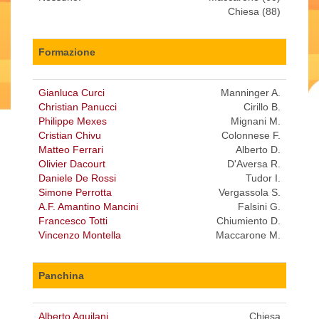
Chiesa (88)
Formazione
Gianluca Curci
Manninger A.
Christian Panucci
Cirillo B.
Philippe Mexes
Mignani M.
Cristian Chivu
Colonnese F.
Matteo Ferrari
Alberto D.
Olivier Dacourt
D'Aversa R.
Daniele De Rossi
Tudor I.
Simone Perrotta
Vergassola S.
A.F. Amantino Mancini
Falsini G.
Francesco Totti
Chiumiento D.
Vincenzo Montella
Maccarone M.
Panchina
Alberto Aquilani
Chiesa