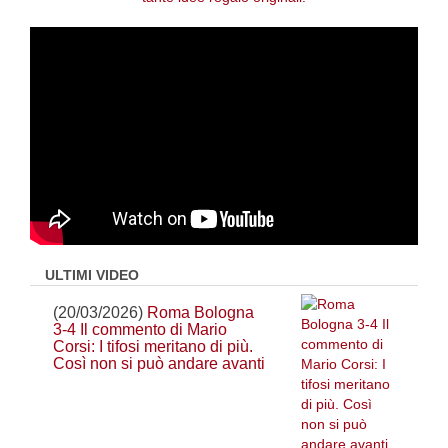
ULTIMI VIDEO
(20/03/2026)
Roma Bologna
3-4 Il commento di Mario
Corsi: I tifosi meritano di più.
Così non si può andare avanti