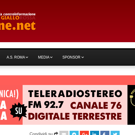
A.S. ROMA
MEDIA
SPONSOR
Condividi su