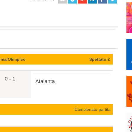
ma/Olimpico
Spettatori:
0 - 1
Atalanta
Campionato-partita