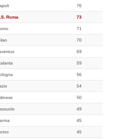
apoli
76
.S. Roma
73
omo
71
ilan
70
uventus
69
talanta
59
ologna
56
azio
54
dinese
50
assuolo
49
arma
45
orino
45