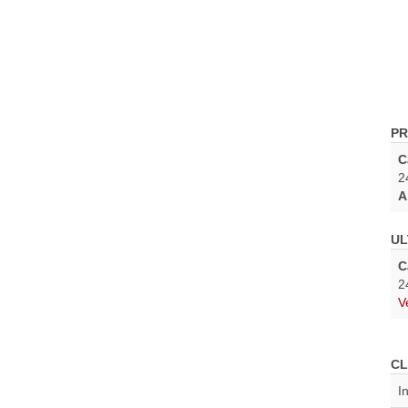
PR
C
2
A
UL
C
2
V
CL
I