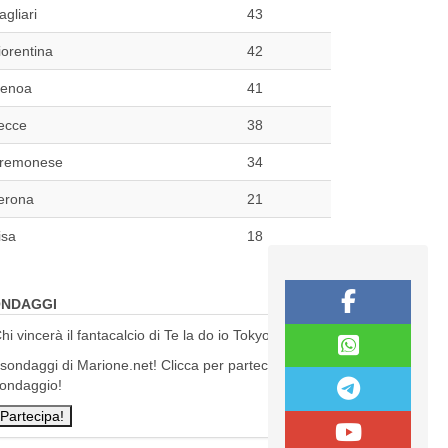
agliari
43
iorentina
42
enoa
41
ecce
38
remonese
34
erona
21
isa
18
NDAGGI
hi vincerà il fantacalcio di Te la do io Tokyo?
 sondaggi di Marione.net! Clicca per partecipare al
ondaggio!