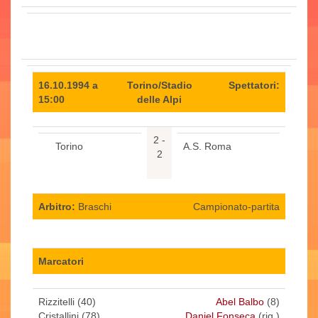
16.10.1994 a
Torino/Stadio
Spettatori:
15:00
delle Alpi
2 -
Torino
A.S. Roma
2
Arbitro:
Braschi
Campionato-partita
Marcatori
Rizzitelli (40)
Abel Balbo
(8)
Cristallini (78)
Daniel Fonseca
(rig.)