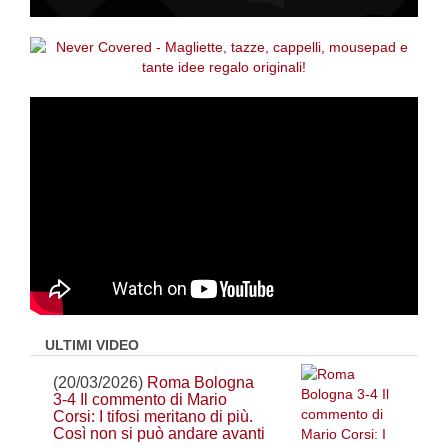
ULTIMI VIDEO
(20/03/2026)
Roma Bologna
3-4 Il commento di Mario
Corsi: I tifosi meritano di più.
Così non si può andare avanti