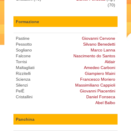
(70)
Formazione
Pastine
Giovanni Cervone
Pessotto
Silvano Benedetti
Sogliano
Marco Lanna
Falcone
Nascimento do Santos
Torrisi
Aldair
Maltagliati
Amedeo Carboni
Rizzitelli
Giampiero Maini
Scienza
Francesco Moriero
Silenzi
Massimiliano Cappioli
PelË
Giovanni Piacentini
Cristallini
Daniel Fonseca
Abel Balbo
Panchina