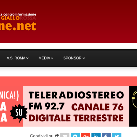
A.S. ROMA
MEDIA
SPONSOR
Condividi su