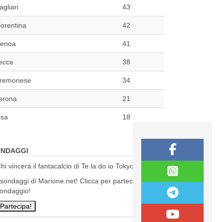
agliari
43
iorentina
42
enoa
41
ecce
38
remonese
34
erona
21
isa
18
NDAGGI
hi vincerà il fantacalcio di Te la do io Tokyo?
 sondaggi di Marione.net! Clicca per partecipare al
ondaggio!