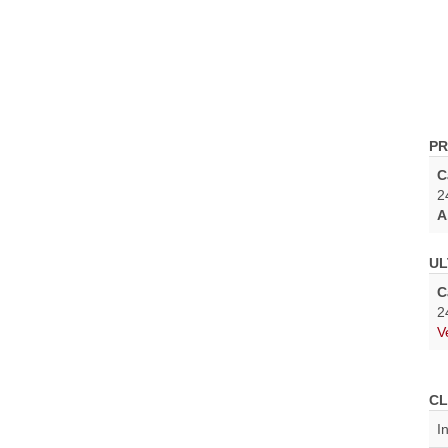
PR
C
2
A
UL
C
2
V
CL
I