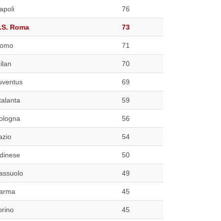
apoli
76
.S. Roma
73
omo
71
ilan
70
uventus
69
talanta
59
ologna
56
azio
54
dinese
50
assuolo
49
arma
45
orino
45