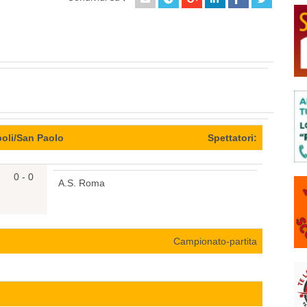
oli/San Paolo
Spettatori:
0 - 0
A.S. Roma
Campionato-partita