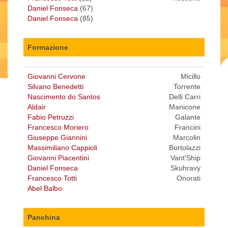
Daniel Fonseca
(67)
Daniel Fonseca
(85)
Formazione
Giovanni Cervone
Micillo
Silvano Benedetti
Torrente
Nascimento do Santos
Delli Carri
Aldair
Manicone
Fabio Petruzzi
Galante
Francesco Moriero
Francini
Giuseppe Giannini
Marcolin
Massimiliano Cappioli
Bortolazzi
Giovanni Piacentini
Vant'Ship
Daniel Fonseca
Skuhravy
Francesco Totti
Onorati
Abel Balbo
Panchina