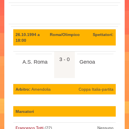
26.10.1994 a
Roma/Olimpico
Spettatori:
18:00
3 - 0
A.S. Roma
Genoa
Arbitro:
Amendolia
Coppa Italia-partita
Marcatori
Francesco Totti
(22)
Nessuno