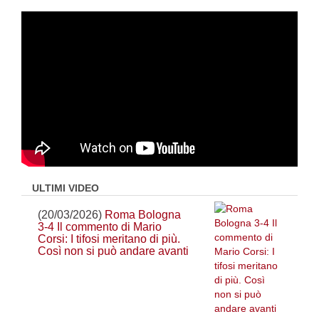
ULTIMI VIDEO
(20/03/2026)
Roma Bologna
3-4 Il commento di Mario
Corsi: I tifosi meritano di più.
Così non si può andare avanti