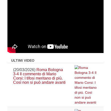
ULTIMI VIDEO
(20/03/2026)
Roma Bologna
3-4 Il commento di Mario
Corsi: I tifosi meritano di più.
Così non si può andare avanti