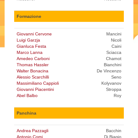
Formazione
Giovanni Cervone
Mancini
Luigi Garzja
Nicoli
Gianluca Festa
Caini
Marco Lanna
Sciacca
Amedeo Carboni
Chamot
Thomas Hassler
Bianchini
Walter Bonacina
De Vincenzo
Alessio Scarchilli
Seno
Massimiliano Cappioli
Kolyvanov
Giovanni Piacentini
Stroppa
Abel Balbo
Roy
Panchina
Andrea Pazzagli
Bacchin
Antonio Comi
Di Biagio