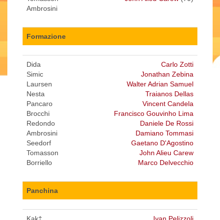
Ambrosini
Formazione
Dida
Carlo Zotti
Simic
Jonathan Zebina
Laursen
Walter Adrian Samuel
Nesta
Traianos Dellas
Pancaro
Vincent Candela
Brocchi
Francisco Gouvinho Lima
Redondo
Daniele De Rossi
Ambrosini
Damiano Tommasi
Seedorf
Gaetano D'Agostino
Tomasson
John Alieu Carew
Borriello
Marco Delvecchio
Panchina
Kak‡
Ivan Pelizzoli