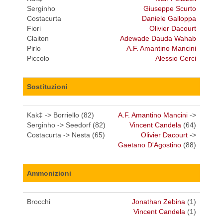
Serginho
Giuseppe Scurto
Costacurta
Daniele Galloppa
Fiori
Olivier Dacourt
Claiton
Adewade Dauda Wahab
Pirlo
A.F. Amantino Mancini
Piccolo
Alessio Cerci
Sostituzioni
Kak‡ -> Borriello (82)
A.F. Amantino Mancini
->
Serginho -> Seedorf (82)
Vincent Candela
(64)
Costacurta -> Nesta (65)
Olivier Dacourt
->
Gaetano D'Agostino
(88)
Ammonizioni
Brocchi
Jonathan Zebina
(1)
Vincent Candela
(1)