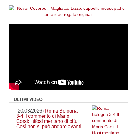
ULTIMI VIDEO
(20/03/2026)
Roma Bologna
3-4 Il commento di Mario
Corsi: I tifosi meritano di più.
Così non si può andare avanti