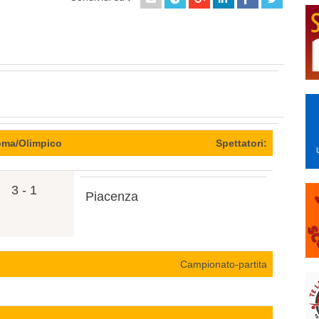
ma/Olimpico
Spettatori:
3 - 1
Piacenza
Campionato-partita