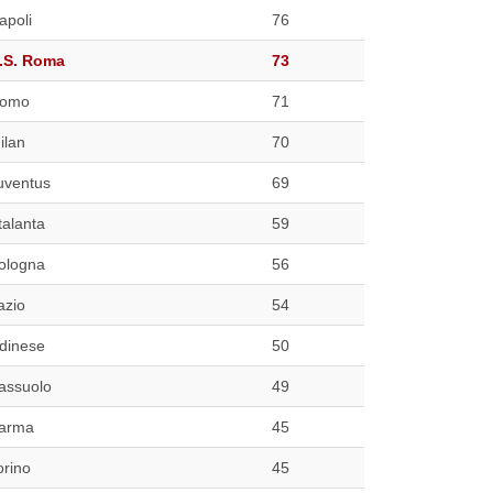
apoli
76
.S. Roma
73
omo
71
ilan
70
uventus
69
talanta
59
ologna
56
azio
54
dinese
50
assuolo
49
arma
45
orino
45