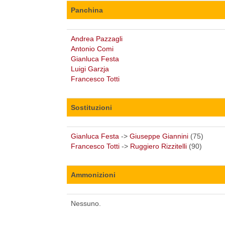
Panchina
Andrea Pazzagli
Antonio Comi
Gianluca Festa
Luigi Garzja
Francesco Totti
Sostituzioni
Gianluca Festa
->
Giuseppe Giannini
(75)
Francesco Totti
->
Ruggiero Rizzitelli
(90)
Ammonizioni
Nessuno.