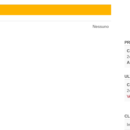
Nessuno
PR
C
2
A
UL
C
2
V
CL
I