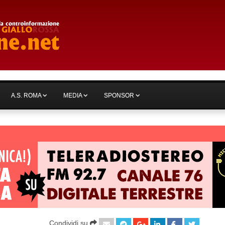
A.S. ROMA
MEDIA
SPONSOR
Condividi su