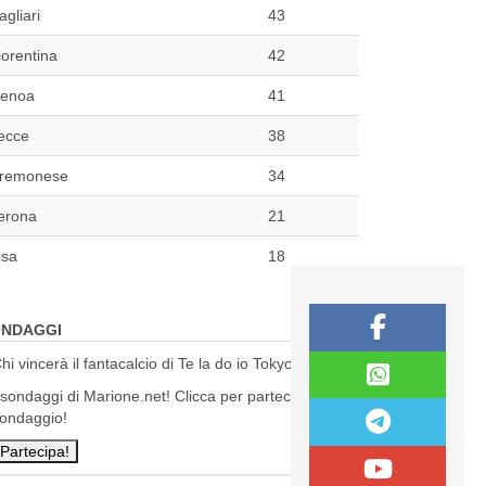
agliari
43
iorentina
42
enoa
41
ecce
38
remonese
34
erona
21
isa
18
NDAGGI
hi vincerà il fantacalcio di Te la do io Tokyo?
 sondaggi di Marione.net! Clicca per partecipare al
ondaggio!