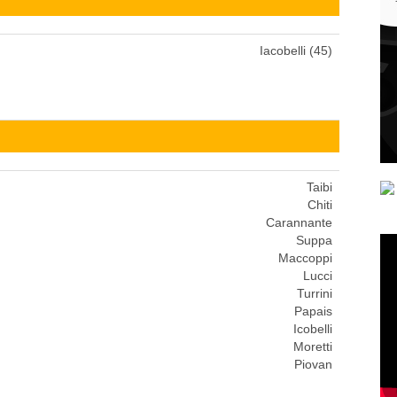
Iacobelli (45)
Taibi
Chiti
Carannante
Suppa
Maccoppi
Lucci
Turrini
Papais
Icobelli
Moretti
Piovan