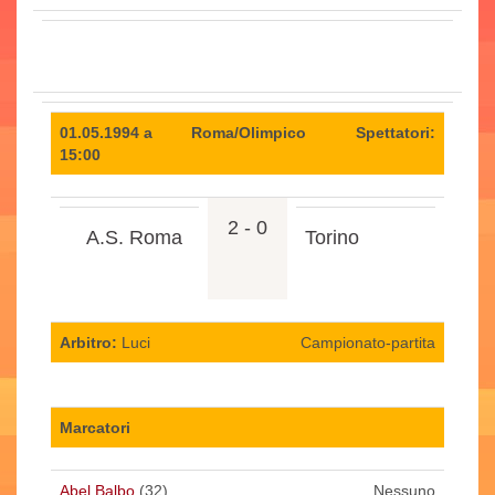
01.05.1994 a
Roma/Olimpico
Spettatori:
15:00
2 - 0
A.S. Roma
Torino
Arbitro:
Luci
Campionato-partita
Marcatori
Abel Balbo
(32)
Nessuno