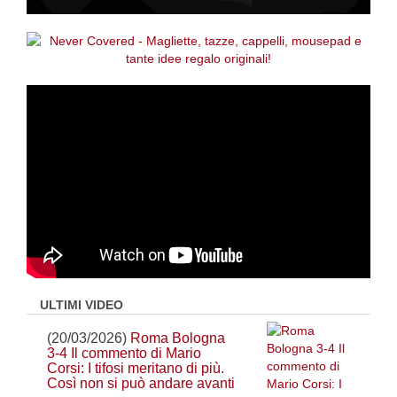
ULTIMI VIDEO
(20/03/2026)
Roma Bologna
3-4 Il commento di Mario
Corsi: I tifosi meritano di più.
Così non si può andare avanti