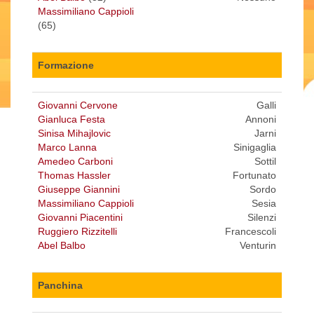
Massimiliano Cappioli
(65)
Formazione
Giovanni Cervone
Galli
Gianluca Festa
Annoni
Sinisa Mihajlovic
Jarni
Marco Lanna
Sinigaglia
Amedeo Carboni
Sottil
Thomas Hassler
Fortunato
Giuseppe Giannini
Sordo
Massimiliano Cappioli
Sesia
Giovanni Piacentini
Silenzi
Ruggiero Rizzitelli
Francescoli
Abel Balbo
Venturin
Panchina