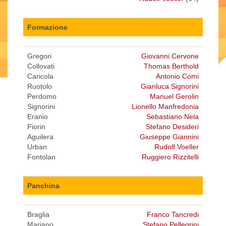
Formazione
Gregori
Giovanni Cervone
Collovati
Thomas Berthold
Caricola
Antonio Comi
Ruotolo
Gianluca Signorini
Perdomo
Manuel Gerolin
Signorini
Lionello Manfredonia
Eranio
Sebastiano Nela
Fiorin
Stefano Desideri
Aguilera
Giuseppe Giannini
Urban
Rudolf Voeller
Fontolan
Ruggiero Rizzitelli
Panchina
Braglia
Franco Tancredi
Mariano
Stefano Pellegrini