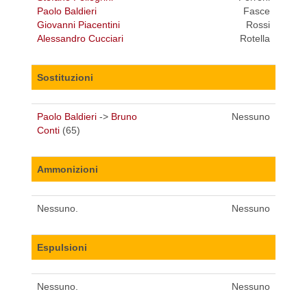
Paolo Baldieri
Fasce
Giovanni Piacentini
Rossi
Alessandro Cucciari
Rotella
Sostituzioni
Paolo Baldieri
->
Bruno
Nessuno
Conti
(65)
Ammonizioni
Nessuno.
Nessuno
Espulsioni
Nessuno.
Nessuno