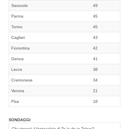
Sassuolo
49
Parma
45
Torino
45
Cagliari
43
Fiorentina
42
Genoa
41
Lecce
38
Cremonese
34
Verona
21
Pisa
18
SONDAGGI
Chi vincerà il fantacalcio di Te la do io Tokyo?