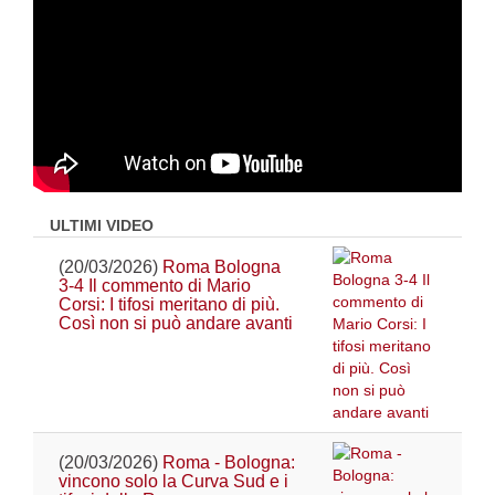
ULTIMI VIDEO
(20/03/2026)
Roma Bologna
3-4 Il commento di Mario
Corsi: I tifosi meritano di più.
Così non si può andare avanti
(20/03/2026)
Roma - Bologna:
vincono solo la Curva Sud e i