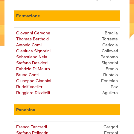
Formazione
Giovanni Cervone
Braglia
Thomas Berthold
Torrente
Antonio Comi
Caricola
Gianluca Signorini
Collovati
Sebastiano Nela
Perdomo
Stefano Desideri
Signorini
Fabrizio Di Mauro
Eranio
Bruno Conti
Ruotolo
Giuseppe Giannini
Fontolan
Rudolf Voeller
Paz
Ruggiero Rizzitelli
Aguilera
Panchina
Franco Tancredi
Gregori
Stefano Pellegrini
Ferroni