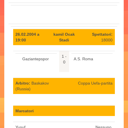
26.02.2004 a
kamil Ocak
Spettatori:
19:00
Stadi
18000
1 -
Gaziantepspor
A.S. Roma
0
Arbitro:
Baskakov
Coppa Uefa-partita
(Russia)
Marcatori
Yusuf
Nessuno.