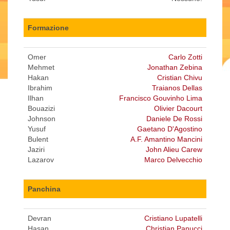
Formazione
Omer
Carlo Zotti
Mehmet
Jonathan Zebina
Hakan
Cristian Chivu
Ibrahim
Traianos Dellas
Ilhan
Francisco Gouvinho Lima
Bouazizi
Olivier Dacourt
Johnson
Daniele De Rossi
Yusuf
Gaetano D'Agostino
Bulent
A.F. Amantino Mancini
Jaziri
John Alieu Carew
Lazarov
Marco Delvecchio
Panchina
Devran
Cristiano Lupatelli
Hasan
Christian Panucci