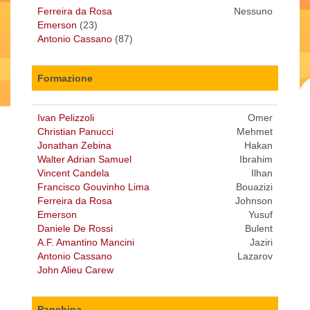
Ferreira da Rosa
Nessuno
Emerson
(23)
Antonio Cassano
(87)
Formazione
Ivan Pelizzoli
Omer
Christian Panucci
Mehmet
Jonathan Zebina
Hakan
Walter Adrian Samuel
Ibrahim
Vincent Candela
Ilhan
Francisco Gouvinho Lima
Bouazizi
Ferreira da Rosa
Johnson
Emerson
Yusuf
Daniele De Rossi
Bulent
A.F. Amantino Mancini
Jaziri
Antonio Cassano
Lazarov
John Alieu Carew
Panchina