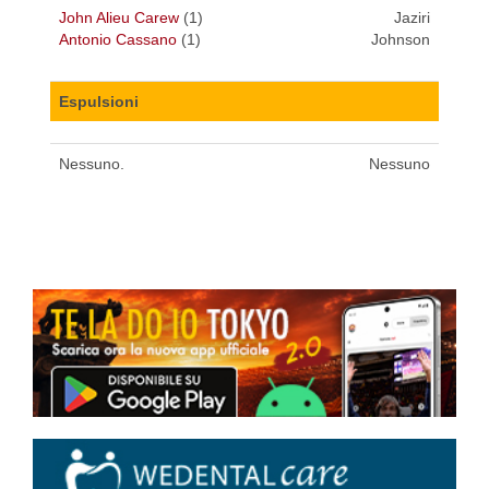
John Alieu Carew
(1)
Jaziri
Antonio Cassano
(1)
Johnson
Espulsioni
Nessuno.
Nessuno