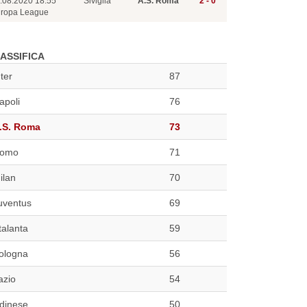
.08.2020 18:55
Siviglia
A.S. Roma
2 - 0
ropa League
ASSIFICA
nter
87
apoli
76
.S. Roma
73
omo
71
ilan
70
uventus
69
talanta
59
ologna
56
azio
54
dinese
50