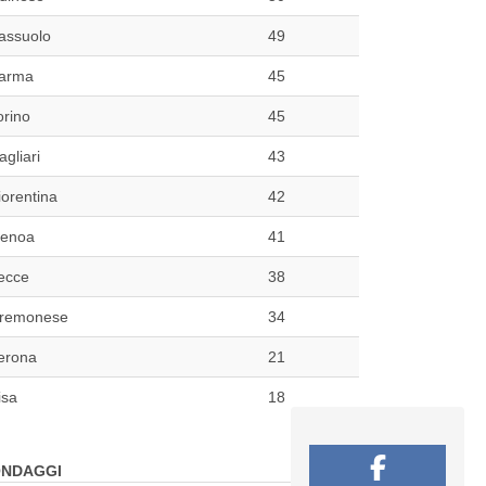
assuolo
49
arma
45
orino
45
agliari
43
iorentina
42
enoa
41
ecce
38
remonese
34
erona
21
isa
18
NDAGGI