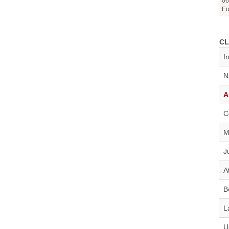
06
Eu
CL
I
N
A
C
M
J
A
B
L
U