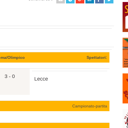
ma/Olimpico
Spettatori:
3 - 0
Lecce
Campionato-partita