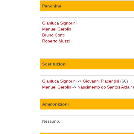
Panchina
Gianluca Signorini
Manuel Gerolin
Bruno Conti
Roberto Muzzi
Sostituzioni
Gianluca Signorini
->
Giovanni Piacentini
(66)
Manuel Gerolin
->
Nascimento do Santos Aldair
Ammonizioni
Nessuno.