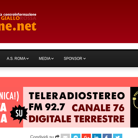
A.S. ROMA
MEDIA
SPONSOR
Condividi su