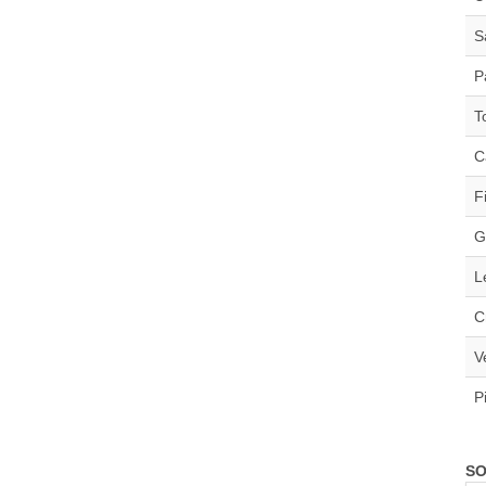
S
P
T
C
F
G
L
C
V
P
SO