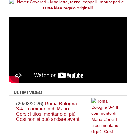
ULTIMI VIDEO
(20/03/2026)
Roma Bologna
3-4 Il commento di Mario
Corsi: I tifosi meritano di più.
Così non si può andare avanti