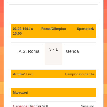
03.02.1991 a
Roma/Olimpico
Spettatori:
15:00
3 - 1
A.S. Roma
Genoa
Arbitro:
Luci
Campionato-partita
Marcatori
Giuseppe Giannini
(40)
Nessuno