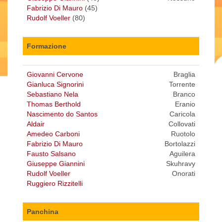
Fabrizio Di Mauro
(45)
Rudolf Voeller
(80)
Formazione
Giovanni Cervone
Braglia
Gianluca Signorini
Torrente
Sebastiano Nela
Branco
Thomas Berthold
Eranio
Nascimento do Santos
Caricola
Aldair
Collovati
Amedeo Carboni
Ruotolo
Fabrizio Di Mauro
Bortolazzi
Fausto Salsano
Aguilera
Giuseppe Giannini
Skuhravy
Rudolf Voeller
Onorati
Ruggiero Rizzitelli
Panchina